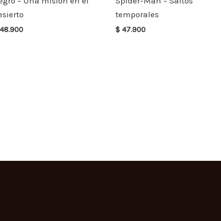
egro – Una misión en el
Spider-Man – Saltos
esierto
temporales
48.900
$
47.900