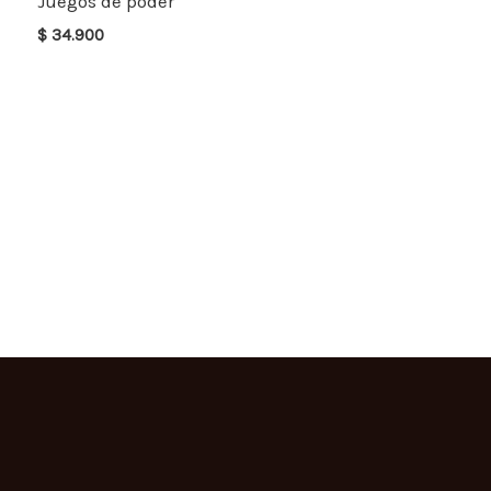
Juegos de poder
$
34.900