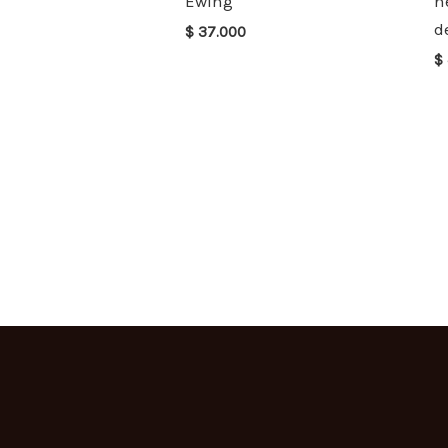
Ewing
n
d
$
37.000
$