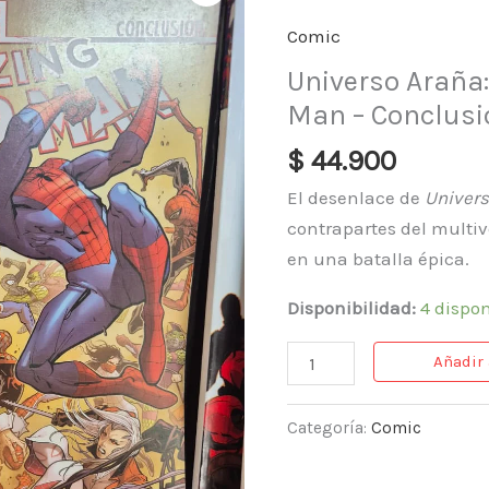
The
Comic
Amazing
Universo Araña
Spider-
Man – Conclusi
Man
–
$
44.900
Conclusión
El desenlace de
Univers
cantidad
contrapartes del multiv
en una batalla épica.
Disponibilidad:
4 dispo
Añadir 
Categoría:
Comic