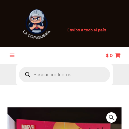
Ir
al
contenido
Envíos a todo el país
$
0
Búsqueda
de
productos
Spider-
Gwen
Larga