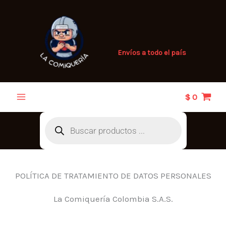
POLÍTICA DE TRATAMIENTO DE
Ir
al
DATOS PERSONALES
contenido
Envíos a todo el país
$
0
Búsqueda
de
productos
POLÍTICA DE TRATAMIENTO DE DATOS PERSONALES
La Comiquería Colombia S.A.S.