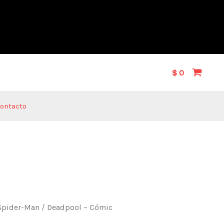
$
0
ontacto
 Spider-Man / Deadpool – Cómic