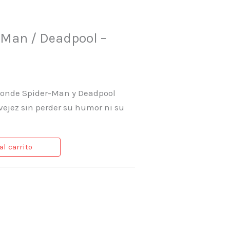
r-Man / Deadpool –
 donde Spider-Man y Deadpool
 vejez sin perder su humor ni su
al carrito