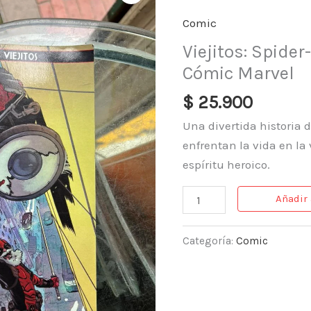
Man
Comic
/
Viejitos: Spide
Deadpool
Cómic Marvel
–
Cómic
$
25.900
Marvel
Una divertida historia
cantidad
enfrentan la vida en la
espíritu heroico.
Añadir 
Categoría:
Comic