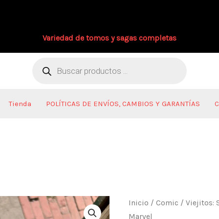
Variedad de tomos y sagas completas
Búsqueda
de
productos
Tienda
POLÍTICAS DE ENVÍOS, CAMBIOS Y GARANTÍAS
C
Viejitos:
Inicio
/
Comic
/ Viejitos:
Spider-
Marvel