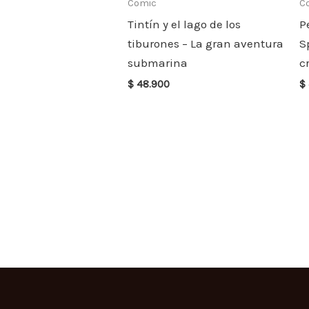
Comic
C
Tintín y el lago de los
P
tiburones – La gran aventura
S
submarina
c
$
48.900
$