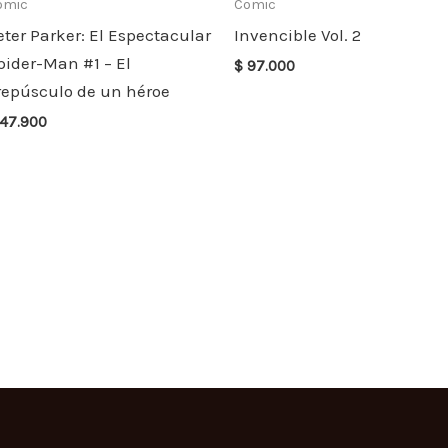
omic
Comic
eter Parker: El Espectacular
Invencible Vol. 2
pider-Man #1 – El
$
97.000
repúsculo de un héroe
47.900