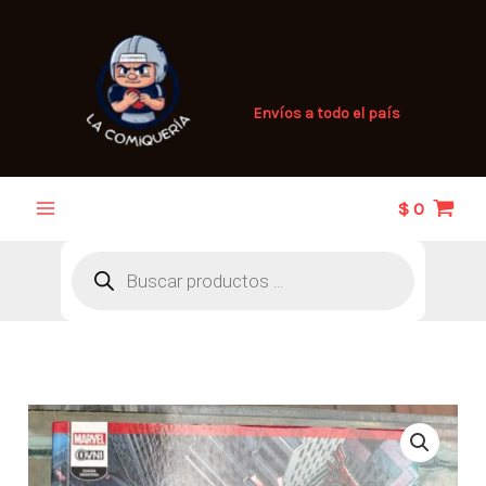
Ir
al
contenido
Envíos a todo el país
$
0
Búsqueda
de
productos
The
Amazing
Spider-