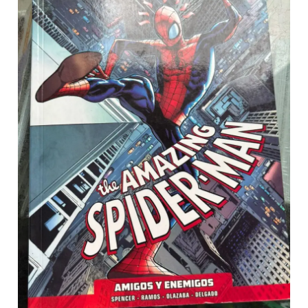
Man:
Amigos
y
Enemigos
–
Cómic
Marvel
cantidad