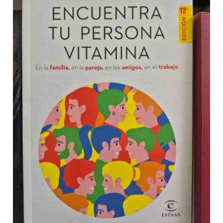
persona
vitamina
–
Marian
Rojas
Estapé
cantidad