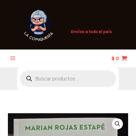
Ir
al
contenido
Envíos a todo el país
$
0
Búsqueda
de
productos
Encuentra
a
tu