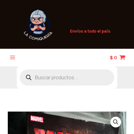
Ir
al
contenido
Envíos a todo el país
$
0
Búsqueda
de
productos
Deadpool
vs
The