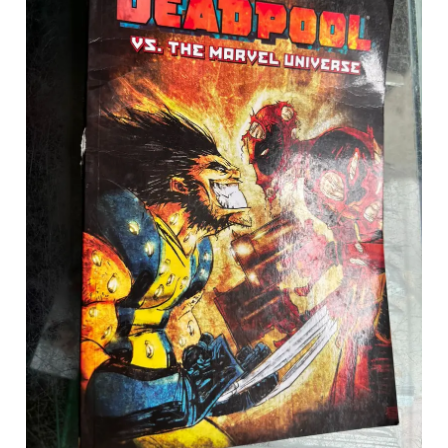
Marvel
Universe
–
Cómic
Marvel
cantidad